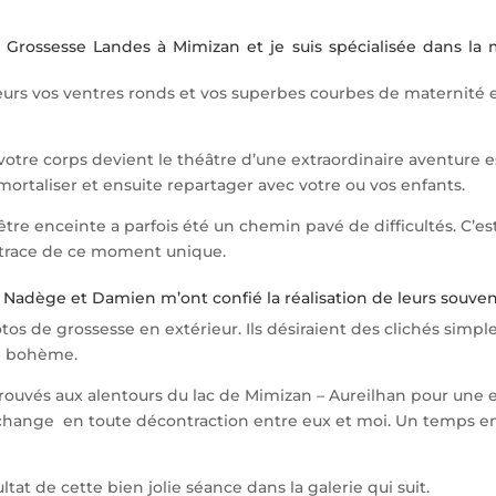
e Grossesse Landes à Mimizan et je suis spécialisée dans la
leurs vos ventres ronds et vos superbes courbes de maternité 
otre corps devient le théâtre d’une extraordinaire aventure
ortaliser et ensuite repartager avec votre ou vos enfants.
être enceinte a parfois été un chemin pavé de difficultés. C’est
 trace de ce moment unique.
, Nadège et Damien m’ont confié la réalisation de leurs souven
otos de grossesse en extérieur. Ils désiraient des clichés simp
e bohème.
ouvés aux alentours du lac de Mimizan – Aureilhan pour une 
 échange en toute décontraction entre eux et moi. Un temps em
ltat de cette bien jolie séance dans la galerie qui suit.